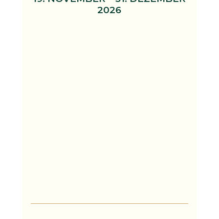
2026
Sonntag – Donnerstag
10.00 – 20.00 Uhr
Freitag & Samstag
10.00 – 21.00 Uhr
24. Dezember:
25. – 26. Dezember:
27. – 30. Dezember:
31. Dezember: