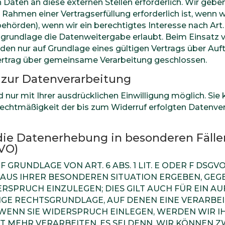
aten an diese externen Stellen erforderlich. Wir ge
 Rahmen einer Vertragserfüllung erforderlich ist, wenn wi
ehörden), wenn wir ein berechtigtes Interesse nach Art. 
grundlage die Datenweitergabe erlaubt. Beim Einsatz v
 nur auf Grundlage eines gültigen Vertrags über Auftra
ertrag über gemeinsame Verarbeitung geschlossen.
g zur Datenverarbeitung
nur mit Ihrer ausdrücklichen Einwilligung möglich. Sie k
e Rechtmäßigkeit der bis zum Widerruf erfolgten Datenve
ie Datenerhebung in besonderen Fäll
GVO)
RUNDLAGE VON ART. 6 ABS. 1 LIT. E ODER F DSGVO
H AUS IHRER BESONDEREN SITUATION ERGEBEN, GEG
PRUCH EINZULEGEN; DIES GILT AUCH FÜR EIN AU
ILIGE RECHTSGRUNDLAGE, AUF DENEN EINE VERARBE
WENN SIE WIDERSPRUCH EINLEGEN, WERDEN WIR I
 MEHR VERARBEITEN, ES SEI DENN, WIR KÖNNEN