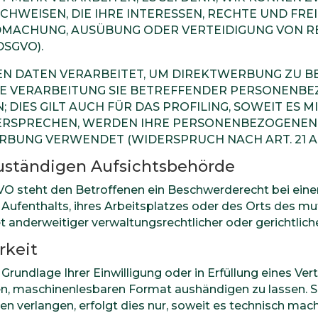
CHWEISEN, DIE IHRE INTERESSEN, RECHTE UND FRE
NDMACHUNG, AUSÜBUNG ODER VERTEIDIGUNG VON 
DSGVO).
DATEN VERARBEITET, UM DIREKTWERBUNG ZU BETR
IE VERARBEITUNG SIE BETREFFENDER PERSONENB
DIES GILT AUCH FÜR DAS PROFILING, SOWEIT ES 
DERSPRECHEN, WERDEN IHRE PERSONENBEZOGENEN
UNG VERWENDET (WIDERSPRUCH NACH ART. 21 ABS
uständigen Aufsichts­behörde
VO steht den Betroffenen ein Beschwerderecht bei eine
Aufenthalts, ihres Arbeitsplatzes oder des Orts des m
anderweitiger verwaltungsrechtlicher oder gerichtlich
rkeit
 Grundlage Ihrer Einwilligung oder in Erfüllung eines Ver
en, maschinenlesbaren Format aushändigen zu lassen. So
n verlangen, erfolgt dies nur, soweit es technisch mach