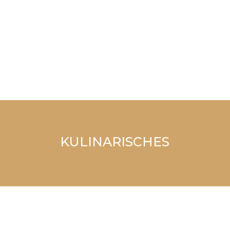
NATURPRODUKTE, SCHAFWOLL- UND
FELLPRODUKTE
ZUR WEBSITE
KULINARISCHES