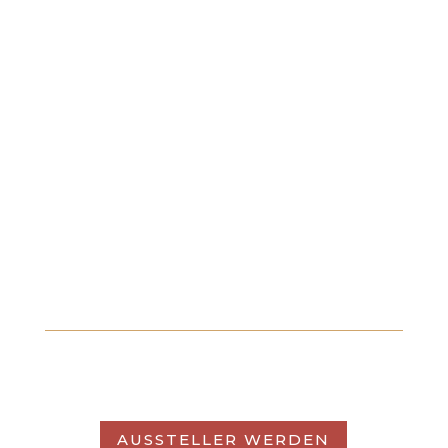
Familie Rettenbacher, 5423 St.
Koloman
FLEISCHKRAPFEN, KASPRESSKNÖDEL,
LEBERKNÖDEL, HEISSES SPECKBROT, B
RATWURST, SCHNÄPSE, LIKÖRE
AUSSTELLER WERDEN