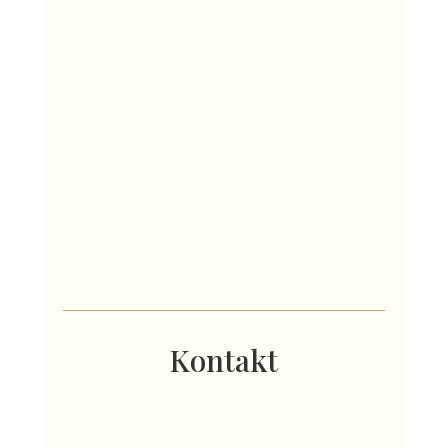
Freitag & Samstag
10.00 – 21.00 Uhr
24. Dezember:
25. – 26. Dezember:
27. – 30. Dezember:
31. Dezember:
Kontakt