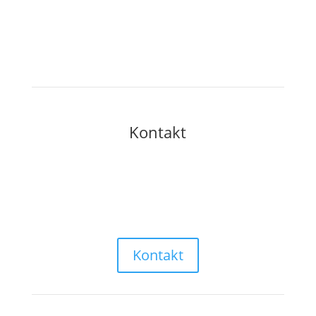
25. – 26. Dezember:
27. – 30. Dezember:
31. Dezember:
Kontakt
info@weihnachtsmarkt-salzburg.at
Kontakt