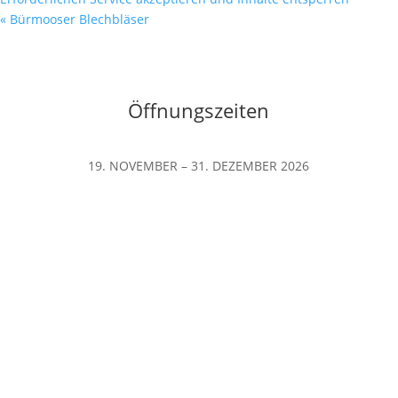
«
Bürmooser Blechbläser
Öffnungszeiten
19. NOVEMBER – 31. DEZEMBER 2026
Sonntag – Donnerstag
10.00 – 20.00 Uhr
Freitag & Samstag
10.00 – 21.00 Uhr
24. Dezember: