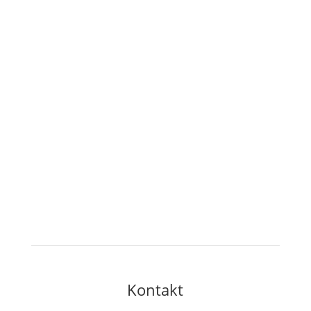
Sonntag – Donnerstag
10.00 – 20.00 Uhr
Freitag & Samstag
10.00 – 21.00 Uhr
24. Dezember:
25. – 26. Dezember:
27. – 30. Dezember:
31. Dezember:
Kontakt